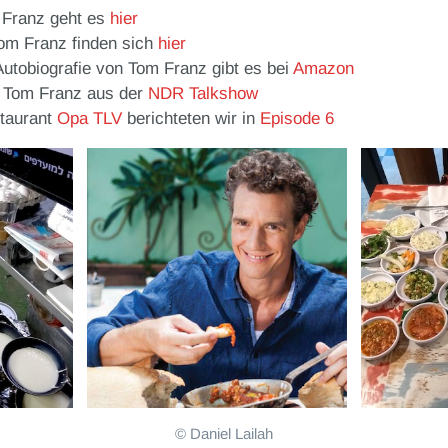
 Franz geht es
hier
om Franz finden sich
hier
utobiografie von Tom Franz gibt es bei
Amazon
on Tom Franz aus der
NDR Talkshow
taurant
Opa TLV
berichteten wir in
Episode 6
© Daniel Lailah