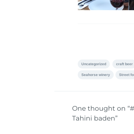
Uncategorized
craft beer
Seahorse winery
Street f
One thought on “
#
Tahini baden
”