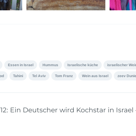
Essen in Israel
Hummus
Israelische küche
israelischer Wei
ood
Tahini
Tel Aviv
Tom Franz
Wein aus Israel
zeev Duni
12: Ein Deutscher wird Kochstar in Israel