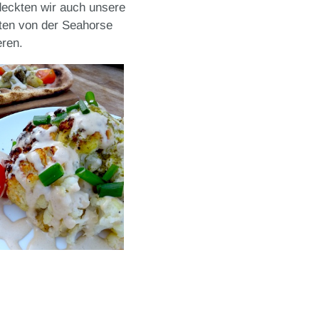
Lautstärke
deckten wir auch unsere
zu
oten von der Seahorse
regeln.
eren.