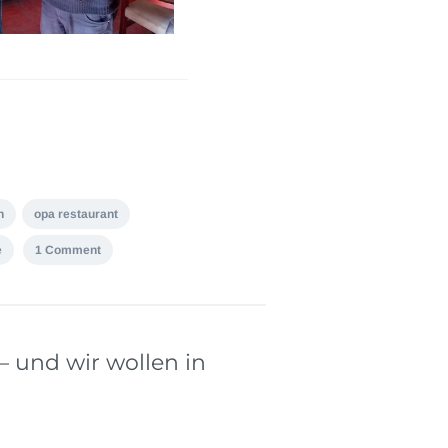
n
opa restaurant
e
1 Comment
 – und wir wollen in