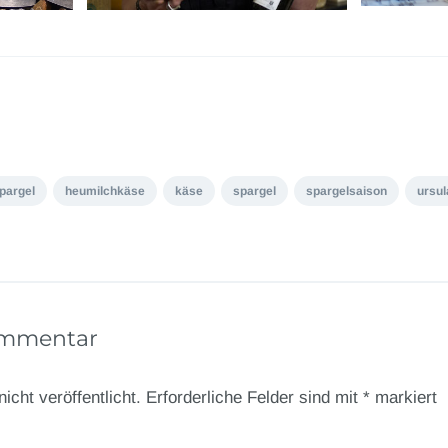
spargel
heumilchkäse
käse
spargel
spargelsaison
ursu
ommentar
icht veröffentlicht.
Erforderliche Felder sind mit
*
markiert