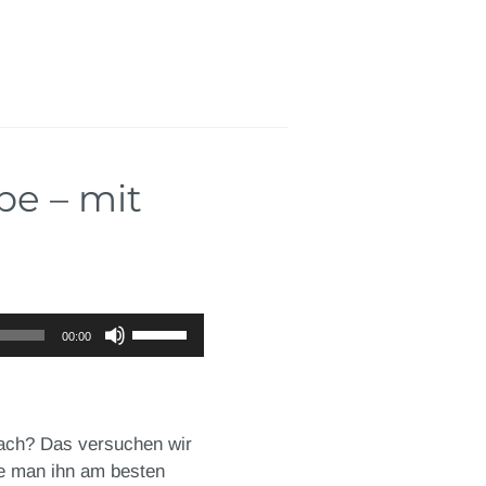
pe – mit
Pfeiltasten
00:00
Hoch/Runter
benutzen,
um
die
nach? Das versuchen wir
Lautstärke
ie man ihn am besten