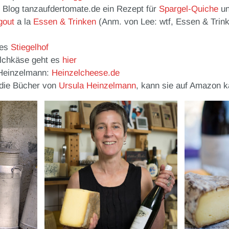
 Blog tanzaufdertomate.de ein Rezept für
Spargel-Quiche
un
gout
a la
Essen & Trinken
(Anm. von Lee: wtf, Essen & Trin
des
Stiegelhof
ilchkäse geht es
hier
 Heinzelmann:
Heinzelcheese.de
 die Bücher von
Ursula Heinzelmann
, kann sie auf Amazon k