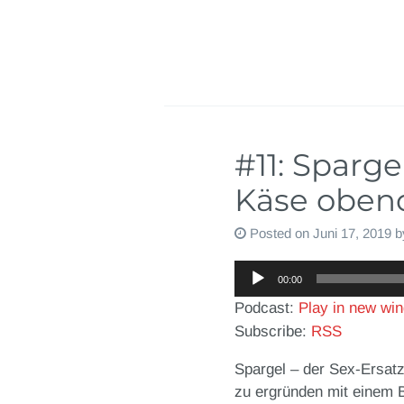
#11: Sparg
Käse oben
Posted on
Juni 17, 2019
b
Audio-
00:00
Player
Podcast:
Play in new wi
Subscribe:
RSS
Spargel – der Sex-Ersat
zu ergründen mit einem B