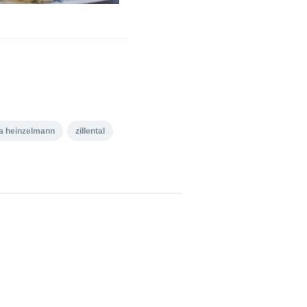
la heinzelmann
zillental