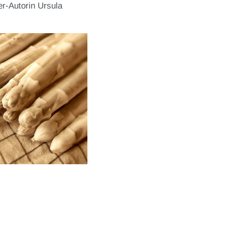
zu
er-Autorin Ursula
regeln.