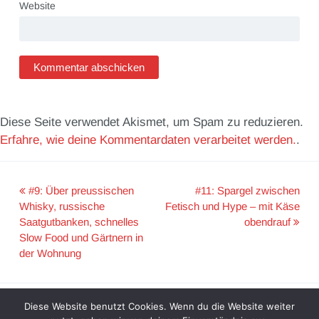
Website
Diese Seite verwendet Akismet, um Spam zu reduzieren.
Erfahre, wie deine Kommentardaten verarbeitet werden.
.
#9: Über preussischen
#11: Spargel zwischen
Post
Whisky, russische
Fetisch und Hype – mit Käse
Saatgutbanken, schnelles
obendrauf
navigation
Slow Food und Gärtnern in
der Wohnung
Diese Website benutzt Cookies. Wenn du die Website weiter
Impressum & Datenschutz