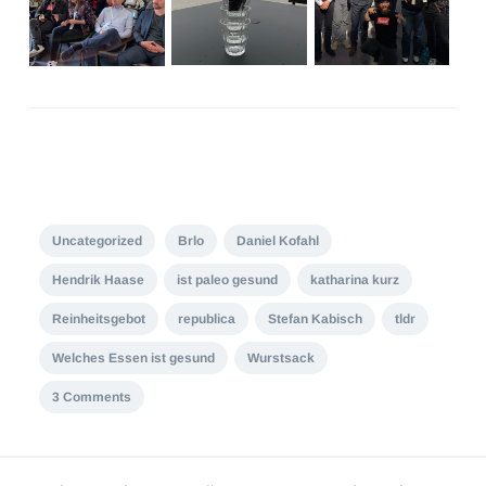
Uncategorized
Brlo
Daniel Kofahl
Hendrik Haase
ist paleo gesund
katharina kurz
Reinheitsgebot
republica
Stefan Kabisch
tldr
Welches Essen ist gesund
Wurstsack
3 Comments