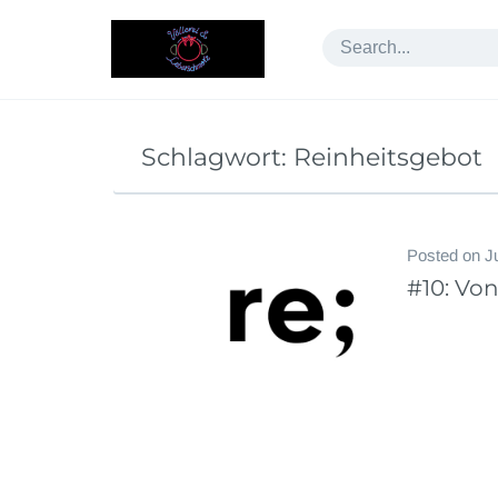
Skip
to
content
Schlagwort:
Reinheitsgebot
Posted on
J
#10: Von