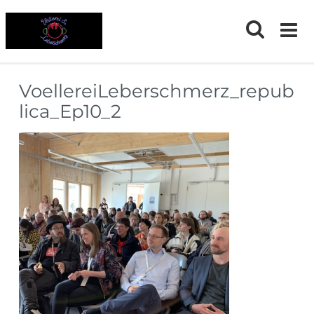
Skip
to
content
VoellereiLeberschmerz_repub
lica_Ep10_2