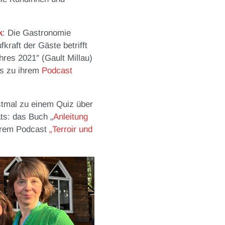
k
: Die Gastronomie
raft der Gäste betrifft
res 2021″ (Gault Millau)
es zu ihrem
Podcast
stmal zu einem Quiz über
ts: das Buch „
Anleitung
ihrem Podcast
„Terroir und