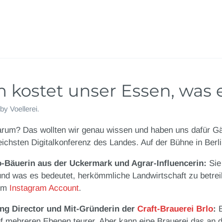
kostet unser Essen, was e
by
Voellerei
.
warum? Das wollten wir genau wissen und haben uns dafür Gä
eichsten Digitalkonferenz des Landes. Auf der Bühne in Berl
-Bäuerin aus der Uckermark und Agrar-Influencerin:
Sie 
und was es bedeutet, herkömmliche Landwirtschaft zu betre
rem
Instagram Account
.
ng Director und Mit-Gründerin der
Craft-Brauerei Brlo
:
uf mehreren Ebenen teurer. Aber kann eine Brauerei das an 