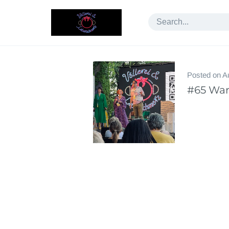
Skip
to
content
Posted on
A
#65 War