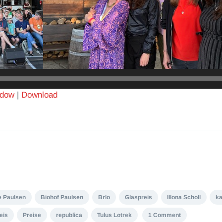
ndow
|
Download
 Paulsen
Biohof Paulsen
Brlo
Glaspreis
Illona Scholl
ka
eis
Preise
republica
Tulus Lotrek
1 Comment