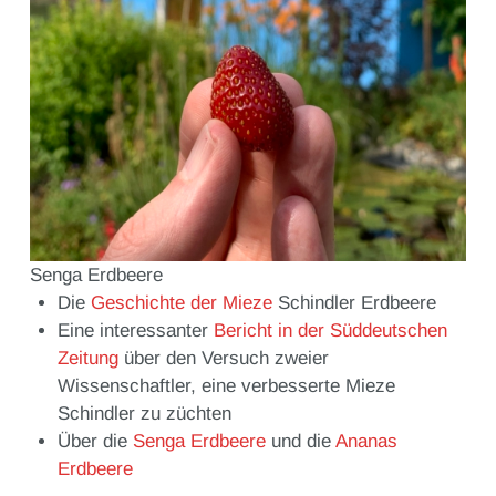
Senga Erdbeere
Die
Geschichte der Mieze
Schindler Erdbeere
Eine interessanter
Bericht in der Süddeutschen
Zeitung
über den Versuch zweier
Wissenschaftler, eine verbesserte Mieze
Schindler zu züchten
Über die
Senga Erdbeere
und die
Ananas
Erdbeere