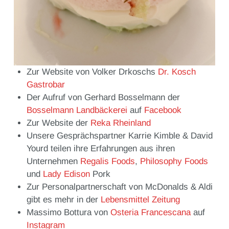
Zur Website von Volker Drkoschs
Dr. Kosch
Gastrobar
Der Aufruf von Gerhard Bosselmann der
Bosselmann Landbäckerei
auf
Facebook
Zur Website der
Reka Rheinland
Unsere Gesprächspartner Karrie Kimble & David
Yourd teilen ihre Erfahrungen aus ihren
Unternehmen
Regalis Foods
,
Philosophy Foods
und
Lady Edison
Pork
Zur Personalpartnerschaft von McDonalds & Aldi
gibt es mehr in der
Lebensmittel Zeitung
Massimo Bottura von
Osteria Francescana
auf
Instagram