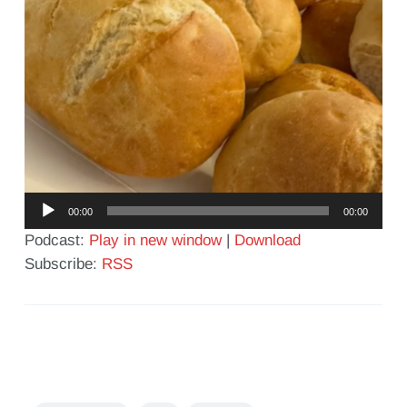
Audio-
00:00
00:00
Player
Podcast:
Play in new window
|
Download
Subscribe:
RSS