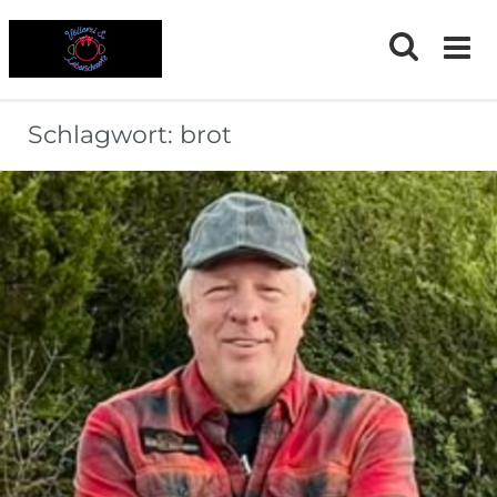
Skip
to
content
Schlagwort:
brot