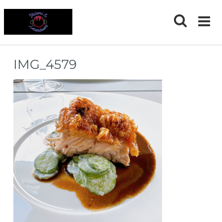
Skip
to
content
IMG_4579