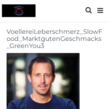
Skip
to
content
VoellereiLeberschmerz_SlowF
ood_MarktgutenGeschmacks
_GreenYou3