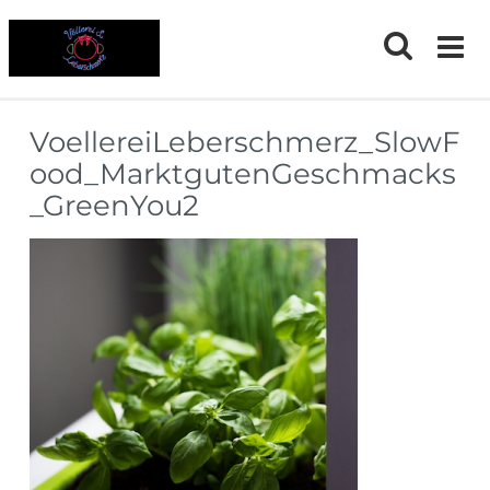
Skip
to
content
VoellereiLeberschmerz_SlowF
ood_MarktgutenGeschmacks
_GreenYou2