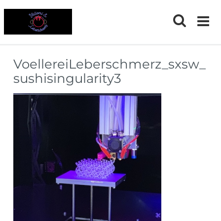
Skip
to
content
VoellereiLeberschmerz_sxsw_
sushisingularity3