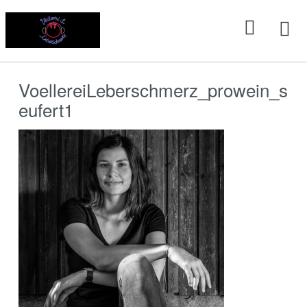
Skip
to
content
VoellereiLeberschmerz_prowein_s
eufert1