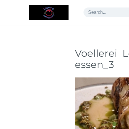
Skip
to
content
Voellerei
essen_3