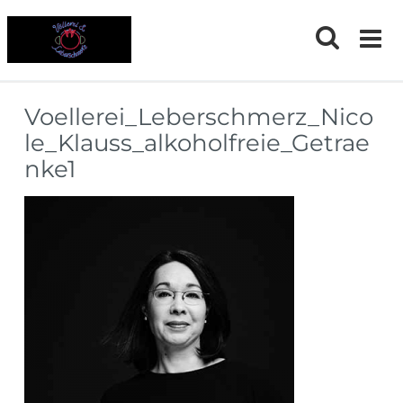
Skip
to
content
Voellerei_Leberschmerz_Nico
le_Klauss_alkoholfreie_Getrae
nke1