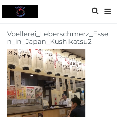
Skip
to
content
Voellerei_Leberschmerz_Esse
n_in_Japan_Kushikatsu2