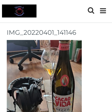
Skip
to
content
IMG_20220401_141146