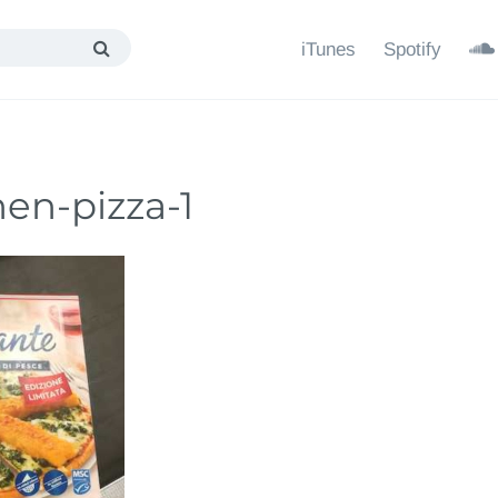
iTunes
Spotify
hen-pizza-1