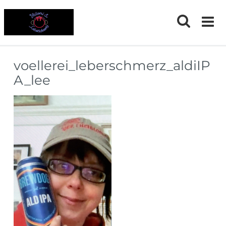
Skip
to
content
voellerei_leberschmerz_aldiIP
A_lee