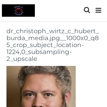
Skip
to
content
dr_christoph_wirtz_c_hubert_
burda_media.jpg__1000x0_q8
5_crop_subject_location-
1224,0_subsampling-
2_upscale