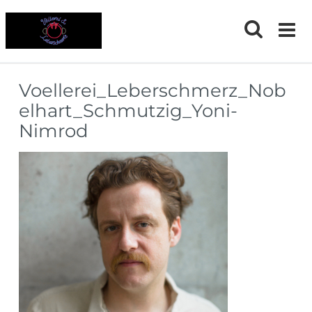
Skip
to
content
Voellerei_Leberschmerz_Nob
elhart_Schmutzig_Yoni-
Nimrod