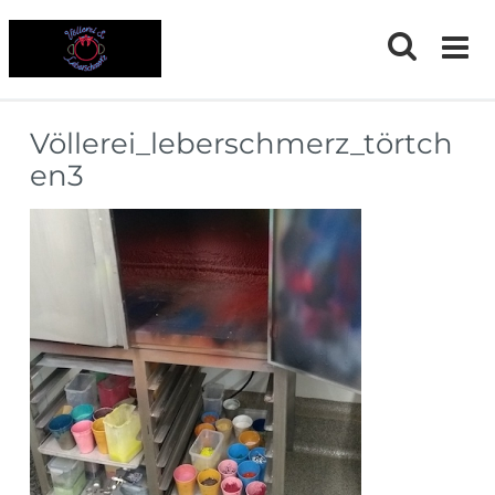
Skip
to
content
Völlerei_leberschmerz_törtch
en3