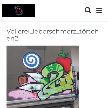
Skip
to
content
Völlerei_leberschmerz_törtch
en2