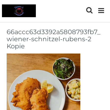
Skip
to
content
66accc63d3392a5808793fb7_
wiener-schnitzel-rubens-2
Kopie