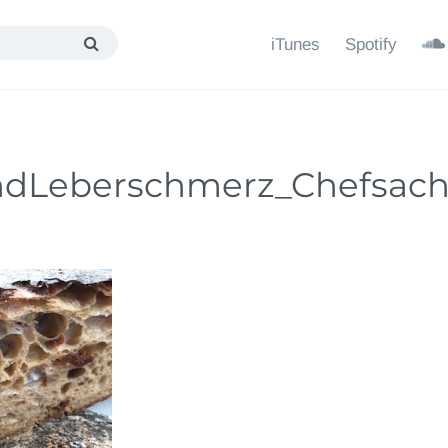
iTunes
Spotify
undLeberschmerz_Chefsac