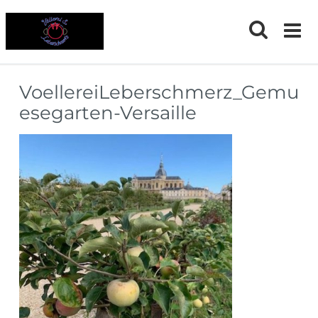
Skip
to
content
VoellereiLeberschmerz_Gemu
esegarten-Versaille