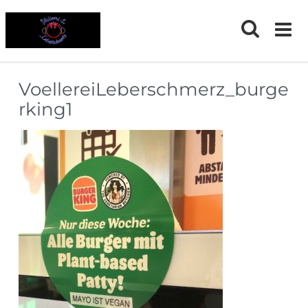
Skip
to
content
VoellereiLeberschmerz_burge
rking1