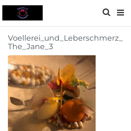
Skip
to
content
Voellerei_und_Leberschmerz_
The_Jane_3