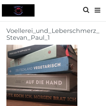
Skip
to
content
Voellerei_und_Leberschmerz_
Stevan_Paul_1