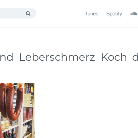
iTunes
Spotify
und_Leberschmerz_Koch_di