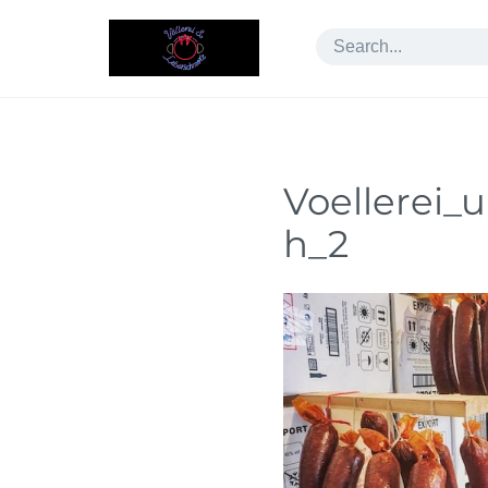
Skip
to
content
Voellerei_
h_2