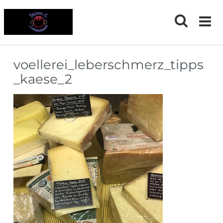
Skip
to
content
voellerei_leberschmerz_tipps
_kaese_2