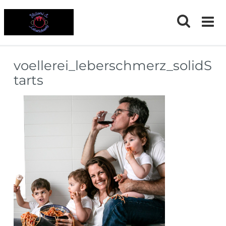
Skip
to
content
voellerei_leberschmerz_solidS
tarts