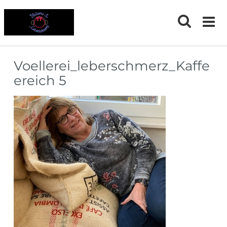
Skip
to
content
Voellerei_leberschmerz_Kaffe
ereich 5