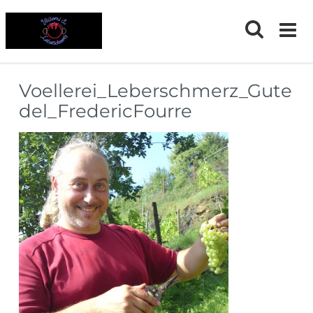
Skip
to
content
Voellerei_Leberschmerz_Gute
del_FredericFourre