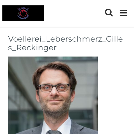
Skip
to
content
Voellerei_Leberschmerz_Gille
s_Reckinger