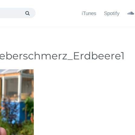
iTunes
Spotify
_Leberschmerz_Erdbeere1