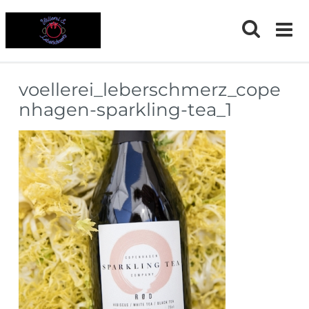
Skip
to
content
voellerei_leberschmerz_cope
nhagen-sparkling-tea_1