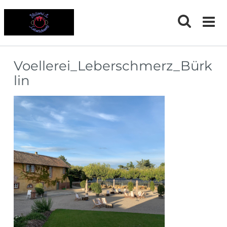
Skip
to
content
Voellerei_Leberschmerz_Bürk
lin