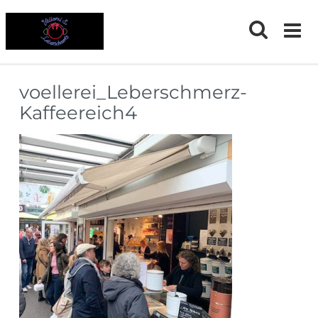
Skip
to
content
voellerei_Leberschmerz-
Kaffeereich4