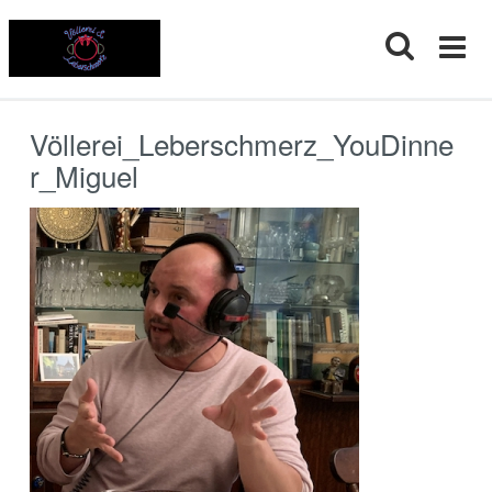
Skip
to
content
Völlerei_Leberschmerz_YouDinne
r_Miguel