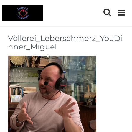
Skip
to
content
Völlerei_Leberschmerz_YouDi
nner_Miguel