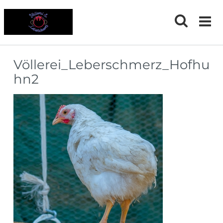
Skip
to
content
Völlerei_Leberschmerz_Hofhu
hn2