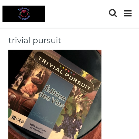
Skip
to
content
trivial pursuit