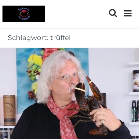
Skip
to
content
Schlagwort:
trüffel