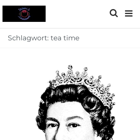
Skip
to
content
Schlagwort:
tea time