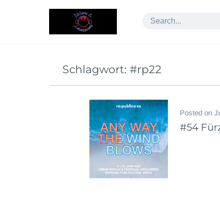
Skip
to
content
Schlagwort:
#rp22
Posted on
J
#54 Fürz