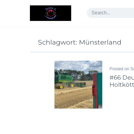
Skip
to
content
Schlagwort:
Münsterland
Posted on
S
#66 Deu
Holtkött