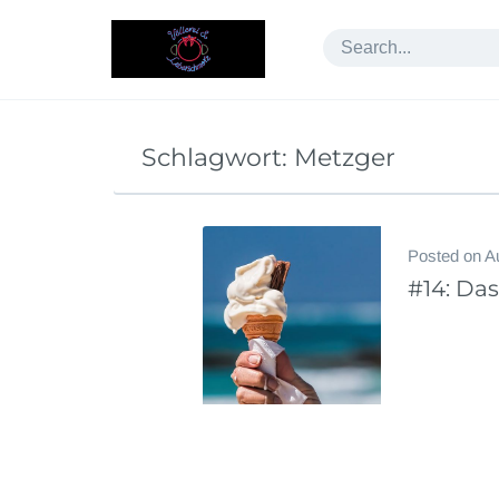
Skip
to
content
Schlagwort:
Metzger
Posted on
A
#14: Das